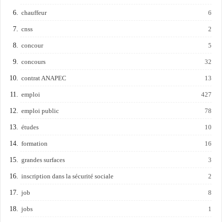
chauffeur
6
cnss
2
concour
5
concours
32
contrat ANAPEC
13
emploi
427
emploi public
78
études
10
formation
16
grandes surfaces
3
inscription dans la sécurité sociale
2
job
8
jobs
1