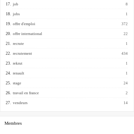
job
8
jobs
1
offre d'emploi
372
offre international
22
recrute
1
recrutement
434
rekrut
1
renault
1
stage
24
travail en france
2
vendeurs
14
Membres