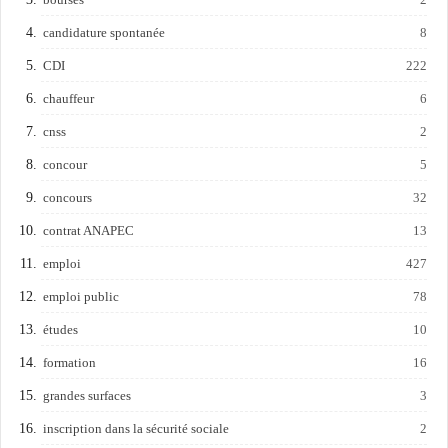
candidature spontanée
8
CDI
222
chauffeur
6
cnss
2
concour
5
concours
32
contrat ANAPEC
13
emploi
427
emploi public
78
études
10
formation
16
grandes surfaces
3
inscription dans la sécurité sociale
2