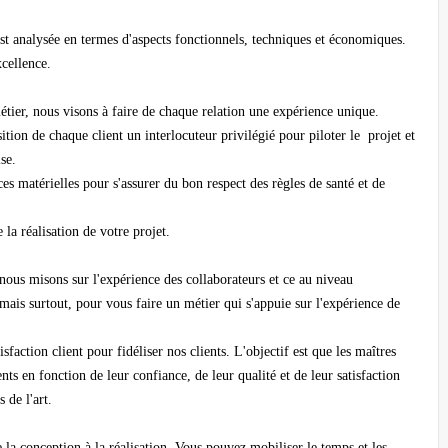
 est analysée en termes d'aspects fonctionnels, techniques et économiques.
xcellence.
tier, nous visons à faire de chaque relation une expérience unique.
ion de chaque client un interlocuteur privilégié pour piloter le projet et
ise.
ces matérielles pour s'assurer du bon respect des règles de santé et de
la réalisation de votre projet.
 nous misons sur l'expérience des collaborateurs et ce au niveau
 mais surtout, pour vous faire un métier qui s'appuie sur l'expérience de
isfaction client pour fidéliser nos clients. L'objectif est que les maîtres
s en fonction de leur confiance, de leur qualité et de leur satisfaction
s de l'art.
.
 la conception à la réalisation. Vous pouvez mobiliser le temps et les