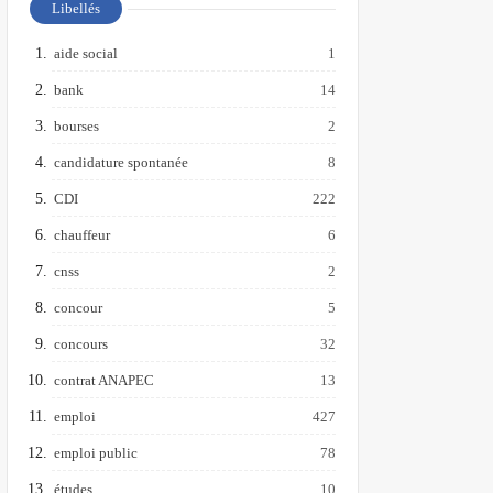
Libellés
aide social
1
bank
14
bourses
2
candidature spontanée
8
CDI
222
chauffeur
6
cnss
2
concour
5
concours
32
contrat ANAPEC
13
emploi
427
emploi public
78
études
10