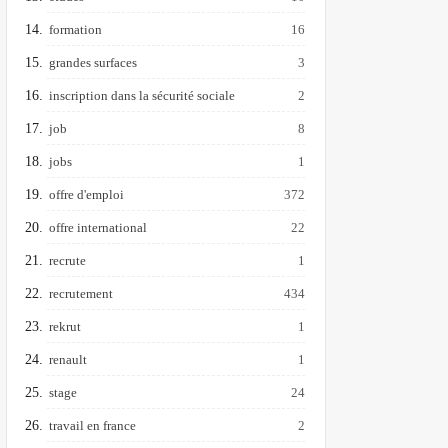
formation
16
grandes surfaces
3
inscription dans la sécurité sociale
2
job
8
jobs
1
offre d'emploi
372
offre international
22
recrute
1
recrutement
434
rekrut
1
renault
1
stage
24
travail en france
2