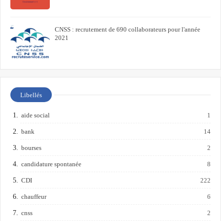
CNSS : recrutement de 690 collaborateurs pour l'année
2021
Libellés
aide social
1
bank
14
bourses
2
candidature spontanée
8
CDI
222
chauffeur
6
cnss
2